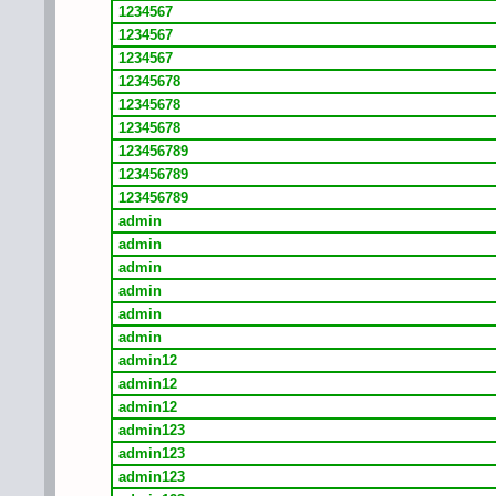
1234567
1234567
1234567
12345678
12345678
12345678
123456789
123456789
123456789
admin
admin
admin
admin
admin
admin
admin12
admin12
admin12
admin123
admin123
admin123